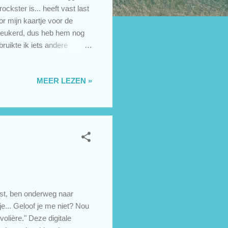
ockster is... heeft vast last
r mijn kaartje voor de
 leukerd, dus heb hem nog
ruikte ik iets andere
e gebruikte materialen: De
chtergrond heb ik gemaakt
MEER LEZEN »
n stempel van Close to my
Challenges: Challenge #124
..
aast, ben onderweg naar
... Geloof je me niet? Nou
volière." Deze digitale