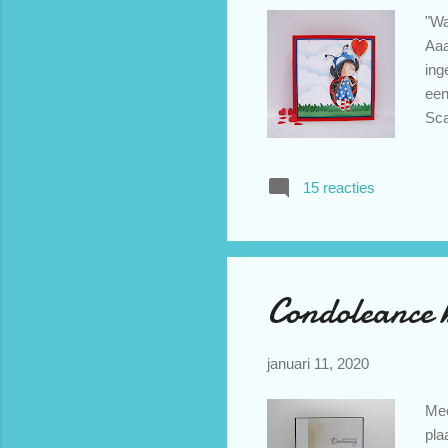
"Wa
Aaa
ing
een
Sca
led
gee
15 reacties
pla
waa
dez
Condoleance 
januari 11, 2020
Mee
pla