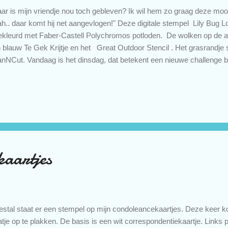
ar is mijn vriendje nou toch gebleven? Ik wil hem zo graag deze moo
h.. daar komt hij net aangevlogen!" Deze digitale stempel Lily Bug L
ekleurd met Faber-Castell Polychromos potloden. De wolken op de 
 blauw Te Gek Krijtje en het Great Outdoor Stencil . Het grasrandje 
nNCut. Vandaag is het dinsdag, dat betekent een nieuwe challenge b
en maakten een kaart met het thema Valentijnsdag. Doe je deze week
n Valentijnskaart te maken, want het thema is zoals altijd Alles Mag. 
atsen. Valentijnskaarten verstuur ik nooit. Het is ooit ontstaan om a
r je stiekum verliefd op bent, toch? Ik ben wel verliefd, maar niet stie
elfde verliefd 😍. Sturen julli...
kaartjes
stal staat er een stempel op mijn condoleancekaartjes. Deze keer k
atje op te plakken. De basis is een wit correspondentiekaartje. Links pl