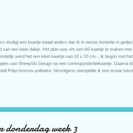
s eindigt een kaartje totaal anders dan ik in eerste instantie in gedac
ijd van een leien dakje. Het plan was om een A6 kaartje te maken met
eindelijk werd het een klein kaartje van 10 x 10 cm... Ik begon met he
pies van SheepSki Design op een correspondentiekaartje. Daarna kle
tell Polychromos potloden. Vervolgens stempelde ik een mooie tekst
 kaartje. Maar wat ik heb zitten doen, weet ik niet. In ieder geval heel h
 ik dacht: laat ik eens een mooi strak, oranje lijntje langs de randen va
n kwam ik er achter dat ik niet goed op heb zitten letten met het stem
ht langs de rand 😕 Wat nu? Ik was zo tevreden over mijn kleurwerk 
hting prullenbak te sturen. Oké, plan B: ik snijd de tekst er af en maak 
p donderdag week 3