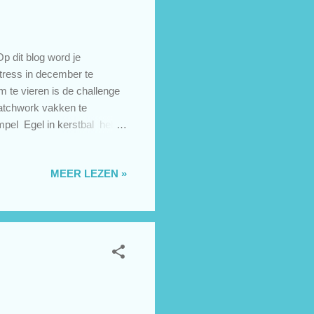
p dit blog word je
tress in december te
um te vieren is de challenge
patchwork vakken te
mpel Egel in kerstbal heb ik
 van StudioLight en het
gt ervoor dat ik niet eind
MEER LEZEN »
m kerstkaarten te maken.
 me niet elke donderdag lukt
...