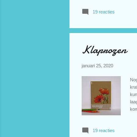
bee
19 reacties
Voo
Cho
Val
Klaprozen
januari 25, 2020
Nog
kra
kun
laa
kom
een
ink
19 reacties
fav