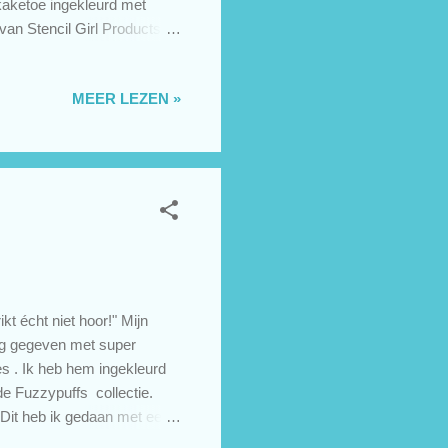
kaketoe ingekleurd met
van Stencil Girl Products.
kte ik Faber-Castell
uikt, want dat zijn deze
MEER LEZEN »
m. Ben je op zoek naar
an Martina. Daar vind je
allenge #...
t écht niet hoor!" Mijn
ing gegeven met super
es . Ik heb hem ingekleurd
de Fuzzypuffs collectie.
 Dit heb ik gedaan met een
en, misschien als je een