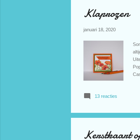
Klaprozen
januari 18, 2020
Som
alt
Uit
Pop
Cas
het
...
13 reacties
toe
dic
ric
Kerstkaart o