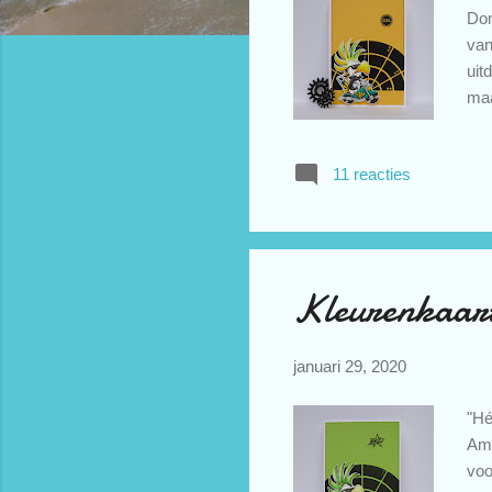
Dom
van
uit
maa
kle
dig
11 reacties
met
Hea
- l
Kleurenkaart
januari 29, 2020
"Hé
Ams
voo