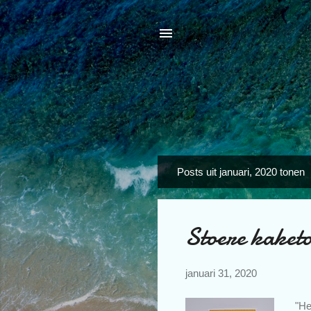
Posts uit januari, 2020 tonen
P
o
s
Stoere kaket
t
s
januari 31, 2020
"He