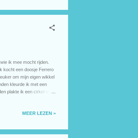
jes en houdoe, Petra
lenge Januari #...
wie ik mee mocht rijden.
 Ik kocht een doosje Ferrero
leuker om mijn eigen wikkel
nden kleurde ik met een
dden plakte ik een cirkel van
je met een tekststicker
heidje weg te geven aan
MEER LEZEN »
ra Challenges: Challenge
The Craft Room Door