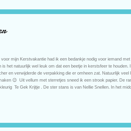
ste plaats haha. Wat zijn jullie ervaringen met kleuren op kraft? groet
llenges: Challenge #01 - world wide open design team challenge Chal
er
 voor mijn Kerstvakantie had ik een bedankje nodig voor iemand met 
 is het natuurlijk wel leuk om dat een beetje in kerstsfeer te houden.
her en verwijderde de verpakking die er omheen zat. Natuurlijk veel 
maken 😉 Uit vellum met sterretjes sneed ik een strook papier. De ra
jfkleurig Te Gek Krijtje . De ster stans is van Nellie Snellen. In het mi
 glitterpapier. Een 3D plaatje van Precious Marieke erbij en een labelt
anks". Het was in een mum van tijd klaar. Toch leuk om zo als aardig
and die geen benzinevergoeding wil hebben. groetjes en houdoe, Pet
3 - Creative Moments Challenge Tuesday 21st January - Through 
uary 2020 Challenge - craft dee bowz