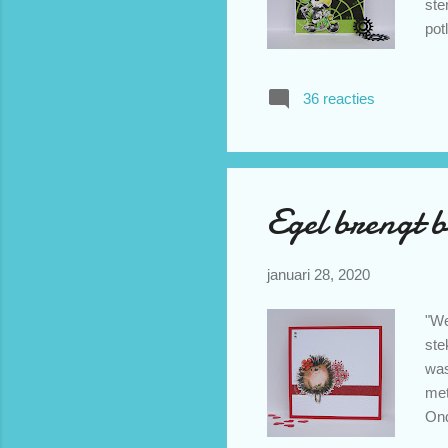
ste
pot
De 
Pol
36 reacties
maa
mee
een
Egel brengt b
januari 28, 2020
"We
ste
was
met
Ond
emb