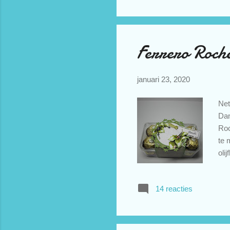
eer
Cha
Ferrero Roch
januari 23, 2020
Net
Dan
Roc
te 
oli
wit
"th
14 reacties
iem
#18
Jan