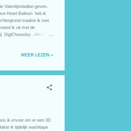
ie Valentijnsballon geven.
ove Heart Balloon heb ik
achtergrond maakte ik met
sneed ik uit met de
ij DigiChoosday . Alle DT
 gezellig mee? Je hoeft
Je kunt je kaartje >hier<
MEER LEZEN »
noniem naar iemand te sturen
kum ... en al 31 jaar op
oos ik ervoor om er een 3D
akte ik tijdelijk washitape