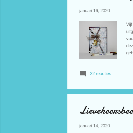
januari 16, 2020
Vij
uit
voo
dez
geb
ing
bru
22 reacties
nov
Voo
om 
Lieveheersbee
januari 14, 2020