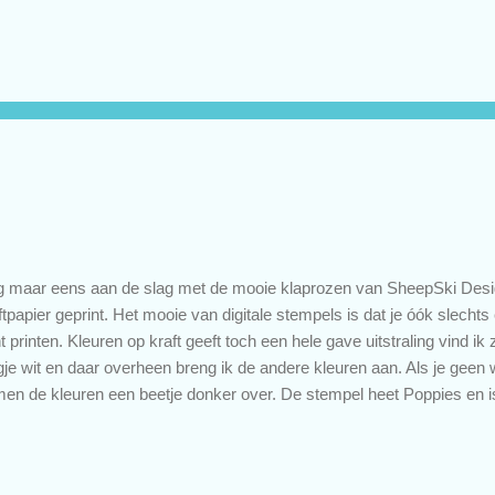
tje inzoomt? Een glitter washitapeje erop en een aantal glittersteentjes
r het inkleuren gebruikte ik Faber-Castell Polychromos potloden. Van
osday een nieuwe challenge. Kom je even kijken wat de andere D
entijn gemaakt hebben? En doe gezellig mee, altijd leuk om één van jul
 maar eens aan de slag met de mooie klaprozen van SheepSki Desig
ftpapier geprint. Het mooie van digitale stempels is dat je óók slecht
t printen. Kleuren op kraft geeft toch een hele gave uitstraling vind ik z
gje wit en daar overheen breng ik de andere kleuren aan. Als je geen w
en de kleuren een beetje donker over. De stempel heet Poppies en 
 reepje vellum heb ik met wit embospoeder een tekst van Inkerbell 
leuren gebruikte ik mijn favoriete potloden, de Faber-Castell Polychro
oriete bloemen. Klaprozen komen daar toch wel heel dicht bij. Eigenl