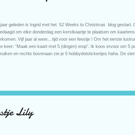
f jaar geleden is Ingrid met het 52 Weeks to Christmas blog gestart. O
gedaagd om elke donderdag een kerstkaartje te plaatsen om kaartens
rkomen. Vijf jaar al weer... tijd voor een feestje ! Om het eerste lustr
e keer: "Maak een kaart met 5 (dingen) erop". Ik koos ervoor om 5 
ruiken en rechts bovenaan zie je 5 hobbydotstickertjes haha. De ste
ekleurd met Minabella potloden. Het dessinpapier komt uit een blokje
ine lintje uit de "oude doos". Ik vind het een heel leuk initiatief. Het zor
ember/begin december ineens nog als een dolle aan de slag moet o
rdeel is ook dat je veel meer variatie in je kaarten krijgt. Hoewel het
een kaart af te leveren, ben ik toch elke keer weer verbaasd over de fl
stje Lily