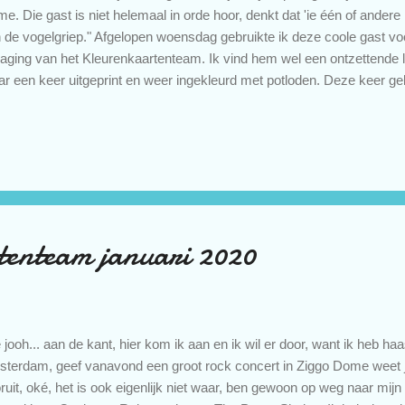
e. Die gast is niet helemaal in orde hoor, denkt dat 'ie één of andere r
 de vogelgriep." Afgelopen woensdag gebruikte ik deze coole gast voo
daging van het Kleurenkaartenteam. Ik vind hem wel een ontzettende
r een keer uitgeprint en weer ingekleurd met potloden. Deze keer geb
uren. Als je mijn blogpost van woensdag gemist hebt, hier nog even d
itale stempel heet Cockatoo Rules en is van The Paper Shelter. De a
 zwarte inkt en een stencil van Stencil Girl Products. De tekst is ee
rt. Ja hoor, ze hebben elkaar gevonden ! groetjes en houdoe, Petra 
il patch of crafty friends Challenge #178 - creative fingers challenge b.
enteam januari 2020
 jooh... aan de kant, hier kom ik aan en ik wil er door, want ik heb h
terdam, geef vanavond een groot rock concert in Ziggo Dome weet je
ruit, oké, het is ook eigenlijk niet waar, ben gewoon op weg naar mijn 