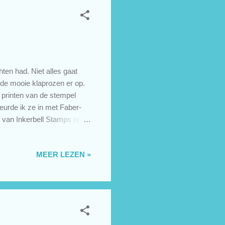
hten had. Niet alles gaat
 de mooie klaprozen er op.
t printen van de stempel
urde ik ze in met Faber-
 van Inkerbell Stamps op
ard zitten suffen..., want...
n het kaartje tekenen. En
MEER LEZEN »
pelen van de tekst. Véél te
en had geen zin om het
een klei...