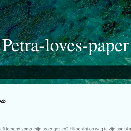
Doorgaan naar hoofdcontent
Petra-loves-paper
oe
eft iemand soms mijn broer gezien? Hij schijnt op weg te zijn naar 